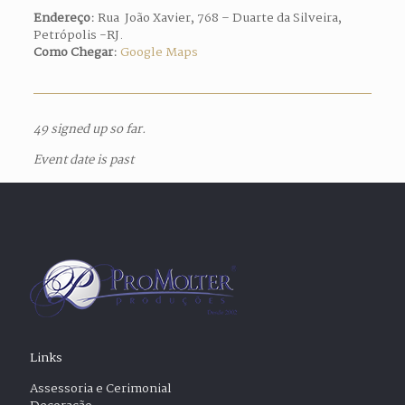
Endereço:
Rua João Xavier, 768 – Duarte da Silveira,
Petrópolis -RJ.
Como Chegar:
Google Maps
49 signed up so far.
Event date is past
Links
Assessoria e Cerimonial