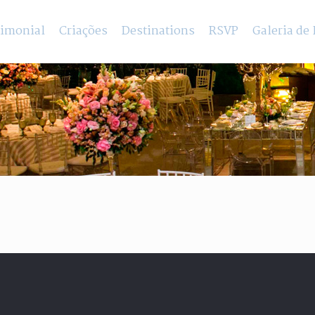
rimonial
Criações
Destinations
RSVP
Galeria de