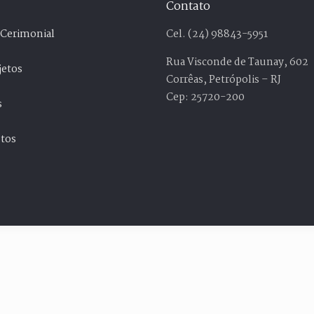
Contato
 Cerimonial
Cel. (24) 98843-5951
Rua Visconde de Taunay, 602
jetos
Corrêas, Petrópolis – RJ
Cep: 25720-200
s
otos