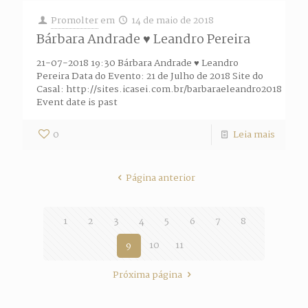
Promolter
em
14 de maio de 2018
Bárbara Andrade ♥ Leandro Pereira
21-07-2018 19:30 Bárbara Andrade ♥ Leandro
Pereira Data do Evento: 21 de Julho de 2018 Site do
Casal: http://sites.icasei.com.br/barbaraeleandro2018
Event date is past
0
Leia mais
Página anterior
1
2
3
4
5
6
7
8
9
10
11
Próxima página